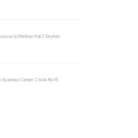
urova İş Merkezi Kat:2 Seyhan
 Business Center C blok No:15