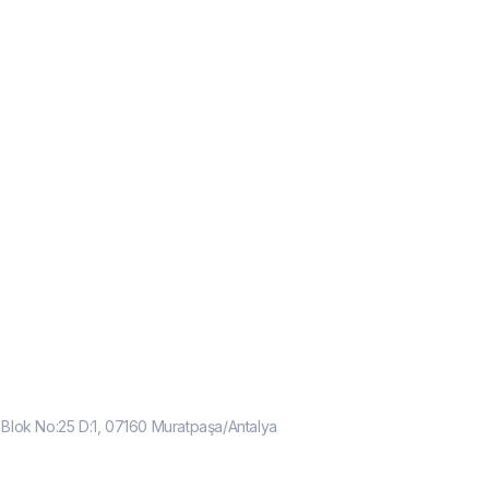
B Blok No:25 D:1, 07160 Muratpaşa/Antalya