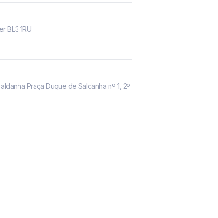
er BL3 1RU
m Saldanha Praça Duque de Saldanha nº 1, 2º